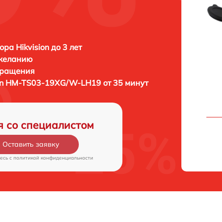
ра Hikvision до 3 лет
 желанию
бращения
ion HM-TS03-19XG/W-LH19 от 35 минут
я со специалистом
Оставить заявку
есь c
политикой конфиденциальности