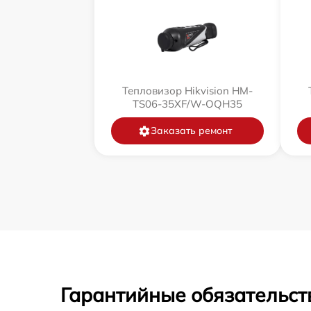
Тепловизор Hikvision HM-
TS06-35XF/W-OQH35
Заказать ремонт
Гарантийные обязательств