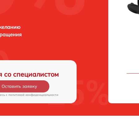
 желанию
бращения
я со специалистом
Оставить заявку
есь c
политикой конфиденциальности