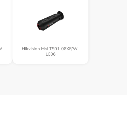
W-
Hikvision HM-TS01-06XF/W-
LC06