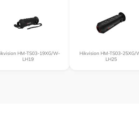
ikvision HM-TS03-19XG/W-
Hikvision HM-TS03-25XG/
LH19
LH25