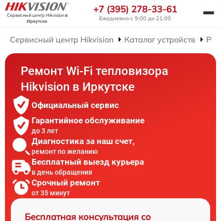
+7 (395) 278-33-61
Сервисный центр Hikvision
в
Ежедневно с 9:00 до 21:00
Иркутске
Сервисный центр Hikvision
Каталог устройств
Рем
Ремонт Wi-Fi тепловизора
Hikvision в Иркутске
Официальный сервис
Гарантийное обслуживание
до 3 лет
Диагностика за наш счет,
ремонт по желанию
Бесплатный выезд курьера
в день обращения
Срочный ремонт
от 35 минут
Бесплатная консультация со