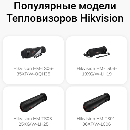
Популярные модели
Тепловизоров Hikvision
Hikvision HM-TS06-
Hikvision HM-TS03-
35XF/W-OQH35
19XG/W-LH19
Hikvision HM-TS03-
Hikvision HM-TS01-
25XG/W-LH25
06XF/W-LC06