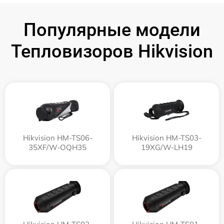
Популярные модели
Тепловизоров Hikvision
Hikvision HM-TS06-
Hikvision HM-TS03-
35XF/W-OQH35
19XG/W-LH19