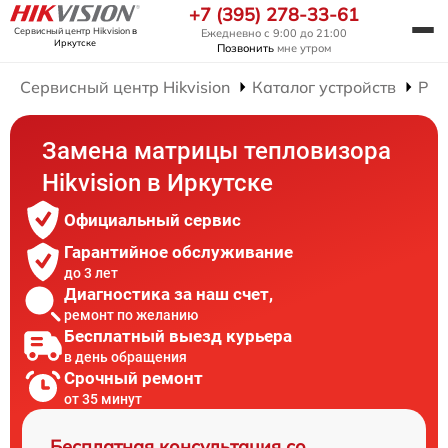
+7 (395) 278-33-61
Сервисный центр Hikvision
в
Ежедневно с 9:00 до 21:00
Иркутске
Позвонить
мне утром
Сервисный центр Hikvision
Каталог устройств
Рем
Замена матрицы тепловизора
Hikvision в Иркутске
Официальный сервис
Гарантийное обслуживание
до 3 лет
Диагностика за наш счет,
ремонт по желанию
Бесплатный выезд курьера
в день обращения
Срочный ремонт
от 35 минут
Бесплатная консультация со