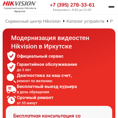
+7 (395) 278-33-61
Сервисный центр Hikvision
в
Ежедневно с 9:00 до 21:00
Иркутске
Сервисный центр Hikvision
Каталог устройств
Рем
Модернизация видеостен
Hikvision в Иркутске
Официальный сервис
Гарантийное обслуживание
до 3 лет
Диагностика за наш счет,
ремонт по желанию
Бесплатный выезд курьера
в день обращения
Срочный ремонт
от 35 минут
Бесплатная консультация со