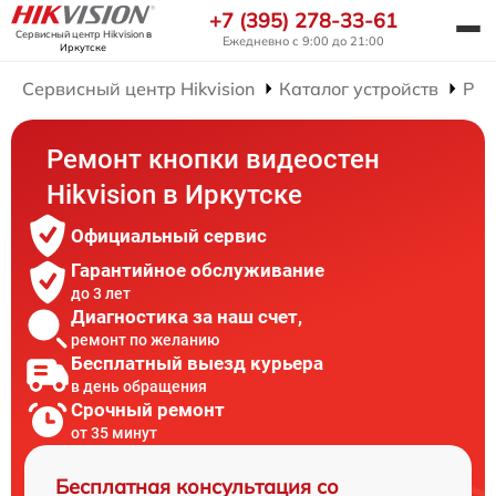
+7 (395) 278-33-61
Сервисный центр Hikvision
в
Ежедневно с 9:00 до 21:00
Иркутске
Сервисный центр Hikvision
Каталог устройств
Рем
Ремонт кнопки видеостен
Hikvision в Иркутске
Официальный сервис
Гарантийное обслуживание
до 3 лет
Диагностика за наш счет,
ремонт по желанию
Бесплатный выезд курьера
в день обращения
Срочный ремонт
от 35 минут
Бесплатная консультация со