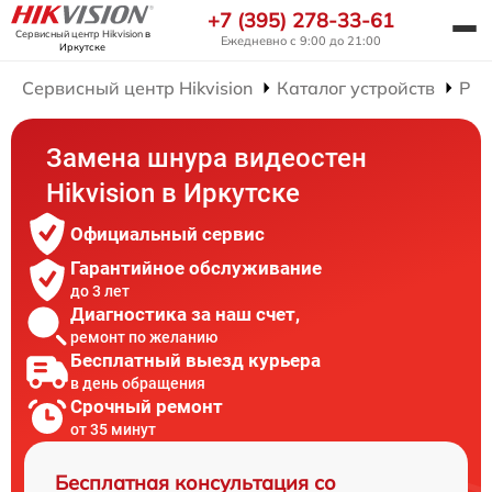
+7 (395) 278-33-61
Сервисный центр Hikvision
в
Ежедневно с 9:00 до 21:00
Иркутске
Сервисный центр Hikvision
Каталог устройств
Рем
Замена шнура видеостен
Hikvision в Иркутске
Официальный сервис
Гарантийное обслуживание
до 3 лет
Диагностика за наш счет,
ремонт по желанию
Бесплатный выезд курьера
в день обращения
Срочный ремонт
от 35 минут
Бесплатная консультация со